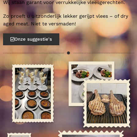
Wij staan garant voor verrukkelijke vleesgerechten.
Zo proeft u uitzonderlijk lekker gerijpt vlees – of dry
aged meat. Niet te versmaden!
Onze suggestie's