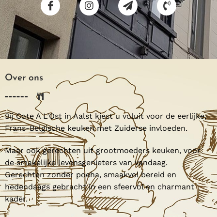
Over ons
Bij Cote A L’Ost in Aalst kiest u voluit voor de eerlijke,
Frans-Belgische keuken met Zuiderse invloeden.
Maar ook gerechten uit grootmoeders keuken, voor
de smakelijke levensgenieters van vandaag.
Gerechten zonder poeha, smaakvol bereid en
hedendaags gebracht in een sfeervol en charmant
kader.