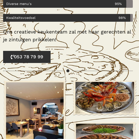
Diverse menu's
95%
Kwaliteitsvoedsel
98%
Ons creatieve keukenteam zal met haar gerechten al
je zintuigen prikkelen!
053 78 79 99