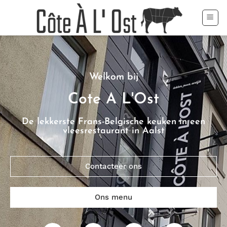
Welkom bij
Cote A L'Ost
De lekkerste Frans-Belgische keuken in een
vleesrestaurant in Aalst
Contacteer ons
Ons menu