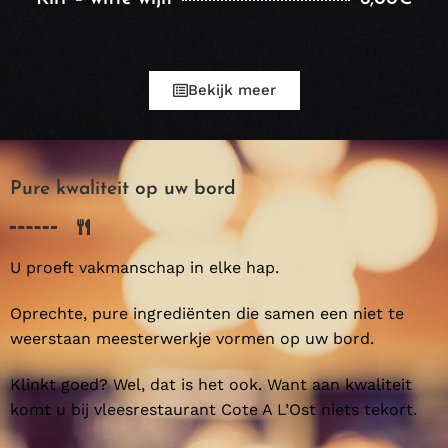
Bekijk meer
Pure kwaliteit op uw bord
U proeft vakmanschap in elke hap.
Oprechte, pure ingrediënten die samen een niet te
weerstaan meesterwerkje vormen op uw bord.
Klinkt goed? Wel, dat is het ook. Want aan kwaliteit
komt u bij vleesrestaurant Cote A L’Ost niets tekort.