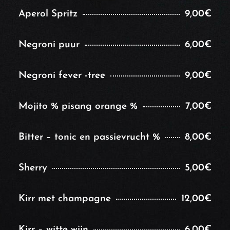
Aperol Spritz
9,00€
Negroni puur
6,00€
Negroni fever -tree
9,00€
Mojito % pisang orange %
7,00€
Bitter – tonic en passievrucht %
8,00€
Sherry
5,00€
Kirr met champagne
12,00€
Kirr – witte wijn
6,00€